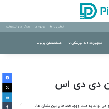
تماس با ما
درباره ما
همکاری و تبلیغات
تجهیزات دندانپزشکی
متخصصان برتر
فی
X
لی
‫تا
 و می تواند به علت وجود فضاهای بین دندان ها،