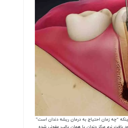
ینکه “چه زمان احتیاج به درمان ریشه دندان است”
 بافت نرم مرکز دندان یا همان پالپ عفونی شده