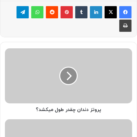
لینکدین
‫تامبلر
پینترست
‫رددیت
واتس آپ
تلگرام
چاپ
پروتز
دندان
چقدر
طول
میکشد؟
پروتز دندان چقدر طول میکشد؟
ایمپلنت
فوری
دندان