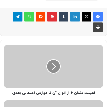
لینکدین
‫تامبلر
پینترست
‫رددیت
واتس آپ
تلگرام
چاپ
لمینت
دندان
+
از
انواع
آن
تا
عوارض
احتمالی
بعدی
لمینت دندان + از انواع آن تا عوارض احتمالی بعدی
لق