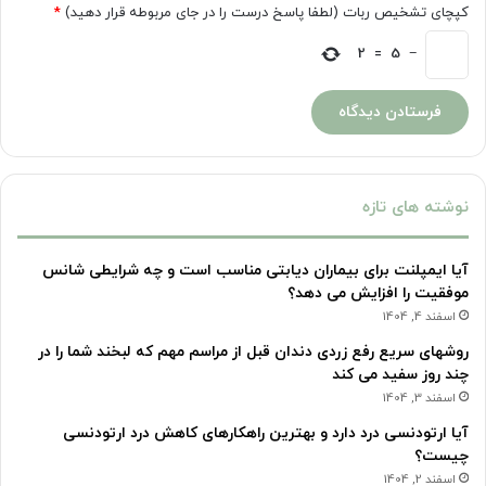
کپچای تشخیص ربات (لطفا پاسخ درست را در جای مربوطه قرار دهید)
*
2
=
5
−
نوشته های تازه
آیا ایمپلنت برای بیماران دیابتی مناسب است و چه شرایطی شانس
موفقیت را افزایش می دهد؟
اسفند 4, 1404
روشهای سریع رفع زردی دندان قبل از مراسم مهم که لبخند شما را در
چند روز سفید می کند
اسفند 3, 1404
آیا ارتودنسی درد دارد و بهترین راهکارهای کاهش درد ارتودنسی
چیست؟
اسفند 2, 1404