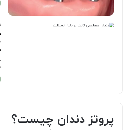
د
چ
ب
د
م
پروتز دندان چیست؟