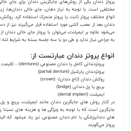
پروتز دندان یکی از روش‌های جایگزینی دندان برای جای خالی
مختلفی است. با توجه به نیاز دهان، جای خالی دندان‌ها، زی
انواع مختلف پروتز ثابت یا پروتز متحرک استفاده کرد. روکش‌
دندان بعد از عصب کشی مورد استفاده قرار می‌گیرند نیز از دس
می‌شود علاوه بر ایمپلنت، می‌توان با پروتز جای خالی دندان ا
به جراحی نیاز ندارد و طی دو یا سه جلسه بسته به شرایط لث
انواع پروتز دندان عبارتست از:
پروتز‌دندانی کامل یا دندان مصنوعی (dentures) – (قیمت دندان مصنوعی)
پروتزدندان پارشیل (partial denture)
روکش دندان (تاج دندان)- (crown)
بریج یا پل دندانی (bridge)
ایمپلنت (dental implant)
در کنار روش های جایگزین دندان مانند ایمپلنت، بریج و پل
جایگزین است که با توجه به ویژگی ها و هزینه های نسبتا پ
های دندانپزشکی با نام دندان مصنوعی نیز یاد میشود که الب
پروتز می‌گویند.