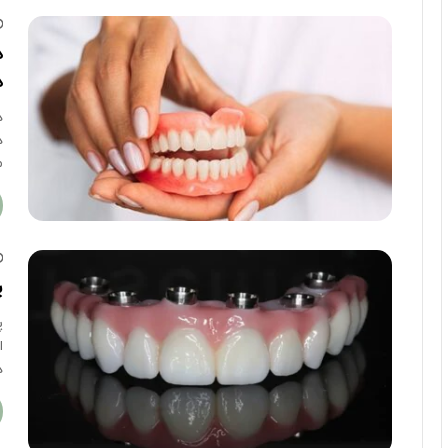
د
د
د
د
م
پ
پ
ا
د