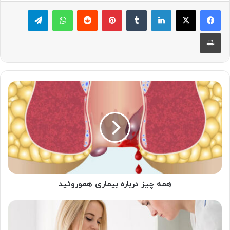
لینکدین
‫تامبلر
پینترست
‫رددیت
واتس آپ
تلگرام
چاپ
همه
چیز
درباره
بیماری
هموروئید
همه چیز درباره بیماری هموروئید
مهمترین
آزمایشهای
پیش