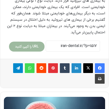
به بیماری های تیروئید قرار دارند. دیابت نوع ۱ نوعی بیماری
خودایمنی است. افرادی که یک بیماری خودایمنی دارند، ممکن
است، به دیگر بیماری‌های خودایمنی مبتلا شوند. همان‌طور که
گفتیم برخی از بیماری های تیروئید به دلیل اختلال در سیستم
ایمنی بدن به وجود می‌آیند. در بیماران مبتلا به دیابت نوع ۲ این
احتمال پایین‌تر می‌آید.
URL را کپی کنید
لینکدین
‫تامبلر
پینترست
‫رددیت
واتس آپ
تلگرام
چاپ
غده
هیپوفیز