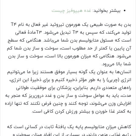
بیشتر بخوانید:
غده هیپوفیز چیست
بدن به صورت طبیعی یک هورمون تیروئید غیر فعال به نام T4
تولید می‌‏کند، که سپس به T3 تبدیل می‏‌شود. T3مادۀ فعالی
است که مسئول متابولیسم بدن شما می‏‌باشد. هنگامی که سطح
آن پایین یا کمتر از حد مطلوب است، سوخت و ساز بدن شما کم
می‏‌شود. هنگامی که میزان هورمون بالا است، سوخت و ساز بدن
شما بالا ‏می‌‏رود.
انسان‌‏ها به عنوان یک گونه بسیار موفق هستند زیرا ما می‌‏توانیم
انرژی (چربی) را به طور مؤثر ذخیره کنیم و برای ذخیرۀ این انرژی،
راه‏‌های متعددی داریم. بنابراین، پزشکان برای موفقیت طولانی
مدت، باید به عوامل سوخت و ساز بدن و غدد درون‏‌ریز که منجر به
افزایش وزن می‌‏شوند، توجه کنند و چنین فرض نکنند که تنها اراده
به کمتر غذا خوردن و بیشتر ورزش کردن کافی است.
کاهش میزان متابولیسم پایه یک یافتۀ ثابت در کسانی است که
رژیم غذایی مزمن دارند، در بسیاری از این افراد میزان سوخت و