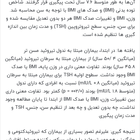
آن‌ها به طور متوسط ​​۷.۶ سال تحت پیگیری قرار گرفتند. شاخص
توده بدنی (BMI) و صدک های BMI با توجه به سن محاسبه شد.
وزن، BMI و تغییرات صدک BMI هر دو بدون تعدیل مقایسه شده و
برای سن، جنس، سطح تیروتروپین (TSH) و مدت زمان بین اندازه
گیری ها تنظیم شده است.
یافته ها: در ابتدا، بیماران مبتلا به ندول تیروئید مسن تر
(میانگین ۴ /۵۰ سال) از بیماران مبتلا به سرطان تیروئید (میانگین
۴۵.۸ سال) بودند. تفاوت معنی داری در وزن پایه، BMI یا صدک
BMI وجود نداشت. سطوح اولیه TSH برای بیماران مبتلا به سرطان
تیروئید (میانگین ۰.۸ mIU/L) نسبت به افرادی که دارای ندول
(متوسط ​​۱.۸ mIU/L) بودند (۰۰۲/۰ = p) کمتر بود. تفاوت معنی داری
بین تغییرات وزن، BMI یا صدک BMI از ابتدا تا پایان مطالعه وجود
نداشت، چه بدون تعدیل و چه بعد از تنظیم سن، جنس، TSH و
مدت زمان پیگیری.
نتیجه گیری: علیرغم تصور بسیاری از بیماران که تیروئیدکتومی و
جایگزینی هورمون تیروئید یا درمان سرکوب کننده مسئول افزایش