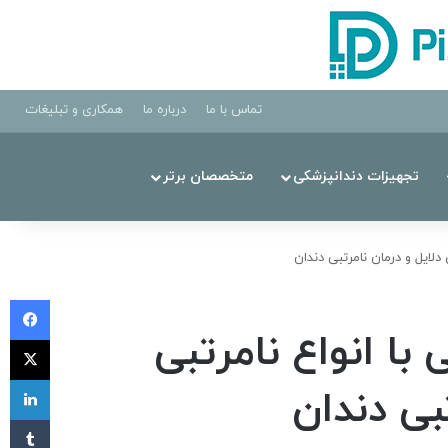
تماس با ما
درباره ما
همکاری و تبلیغات
تجهیزات دندانپزشکی
متخصصان برتر
دلایل و درمان نامرتبی دندان
فی
با انواع نامرتبی
X
لی
بی دندان
‫تا