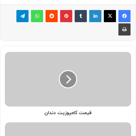
لینکدین
‫تامبلر
پینترست
‫رددیت
واتس آپ
تلگرام
چاپ
قیمت
کامپوزیت
دندان
قیمت کامپوزیت دندان
آشنایی
با