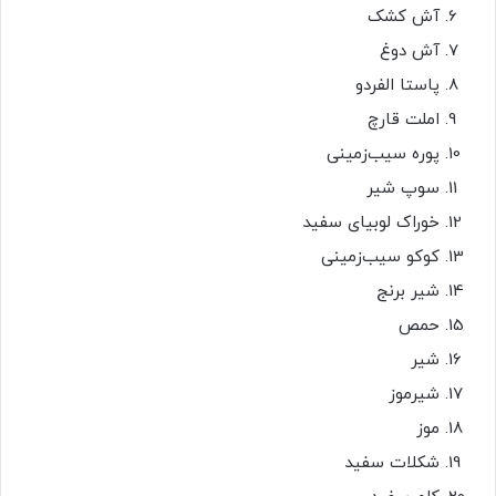
آش کشک
آش دوغ
پاستا الفردو
املت قارچ
پوره سیب‌زمینی
سوپ شیر
خوراک لوبیای سفید
کوکو سیب‌زمینی
شیر برنج
حمص
شیر
شیرموز
موز
شکلات سفید