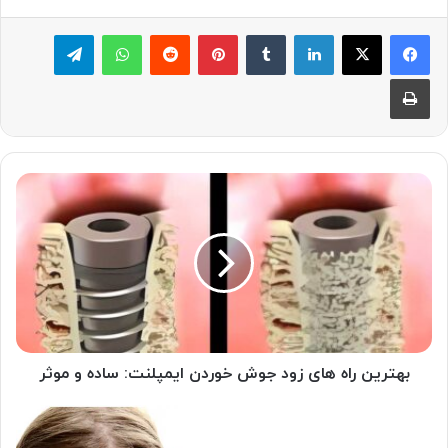
لینکدین
‫تامبلر
پینترست
‫رددیت
واتس آپ
تلگرام
چاپ
بهترین
راه
های
زود
جوش
خوردن
ایمپلنت:
ساده
و
موثر
بهترین راه های زود جوش خوردن ایمپلنت: ساده و موثر
شیار
پوش