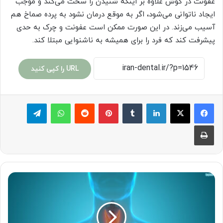
عفونت در گوش علاوه بر اینکه شنیدن را سخت می‌کند و موجب
ایجاد ناتوانی می‌شود، اگر به موقع درمان نشود به پرده صماخ هم
آسیب می‌زند. در این صورت ممکن است عفونت و چرک به حدی
پیشرفت کند که فرد را برای همیشه به ناشنوایی مبتلا کند.
URL را کپی کنید
لینکدین
‫تامبلر
پینترست
‫رددیت
واتس آپ
تلگرام
چاپ
آیا
اختلالات
تیروئید
باعث
چاقی