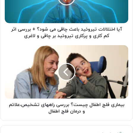
می
شود؟
+
بررسی
اثر
آیا اختلالات تیروئید باعث چاقی می شود؟ + بررسی اثر
کم
کم کاری و پرکاری تیروئید بر چاقی و لاغری
کاری
و
بیماری
پرکاری
فلج
تیروئید
اطفال
بر
چیست؟
چاقی
بررسی
و
راههای
لاغری
تشخیص،علائم
و
درمان
فلج
بیماری فلج اطفال چیست؟ بررسی راههای تشخیص،علائم
اطفال
و درمان فلج اطفال