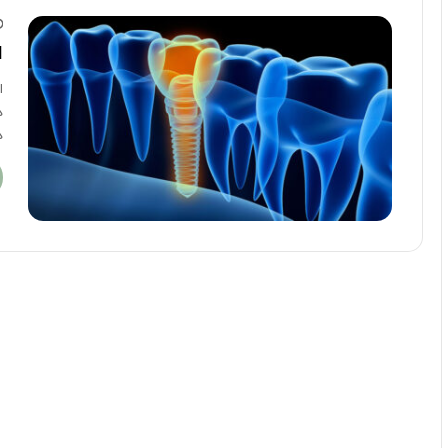
ا
ا
د
د