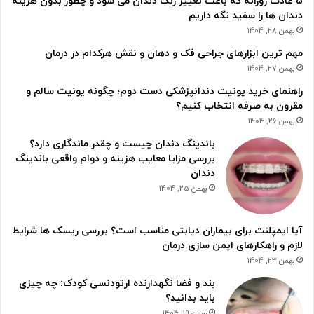
۵ عادت روزانه که باعث تغییر رنگ دندان می شود و چطور بدون هزینه
دندان ها را سفید نگه داریم
بهمن 28, 1404
مهم ترین ابزارهای جراحی فک و دهان و نقش هرکدام در درمان
بهمن 27, 1404
راهنمای خرید یونیت دندانپزشکی دست دوم؛ چگونه یونیت سالم و
مقرون به صرفه انتخاب کنیم؟
بهمن 26, 1404
باندینگ دندان چیست و چقدر ماندگاری دارد؟
بررسی مزایا معایب هزینه و دوام واقعی باندینگ
دندان
بهمن 25, 1404
آیا ایمپلنت برای بیماران دیابتی مناسب است؟ بررسی ریسک ها شرایط
لازم و راهکارهای ایمن سازی درمان
بهمن 23, 1404
بند و فضا نگهدارنده ارتودنسی کودک: چه چیزی
باید بدانید؟
بهمن 19, 1404