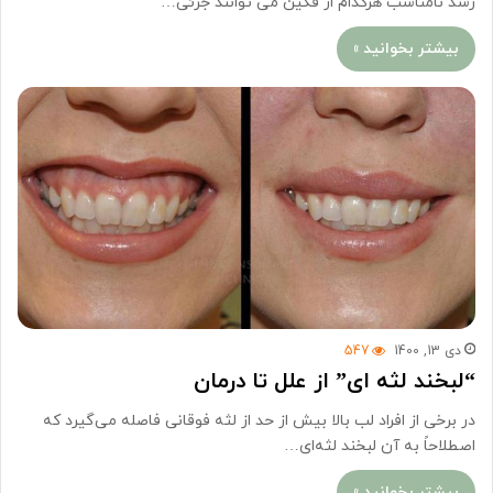
رشد نامناسب هرکدام از فکین می توانند جزئی…
بیشتر بخوانید »
دی 13, 1400
547
“لبخند لثه ای” از علل تا درمان
در برخی از افراد لب بالا بیش از حد از لثه فوقانی فاصله می‌گیرد که
اصطلاحاً به آن لبخند لثه‌ای…
بیشتر بخوانید »