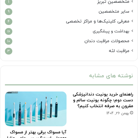
متخصصین تبریز
1
سایر متخصصین
9
معرفی کلینیک‌ها و مراکز تخصصی
4
بهداشت و پیشگیری
16
محصولات مراقبت دندان
10
مراقبت لثه
3
نوشته های مشابه
راهنمای خرید یونیت دندانپزشکی
دست دوم؛ چگونه یونیت سالم و
مقرون به صرفه انتخاب کنیم؟
بهمن 26, 1404
آیا مسواک برقی بهتر از مسواک