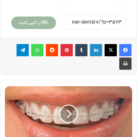
URL را کپی کنید
لینکدین
‫تامبلر
پینترست
‫رددیت
واتس آپ
تلگرام
چاپ
ارتودنسی،
راهکاری
اساسی
برای
از
بین
بردن
مشکلات