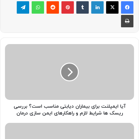
لینکدین
‫تامبلر
پینترست
‫رددیت
واتس آپ
تلگرام
چاپ
آیا
ایمپلنت
برای
بیماران
دیابتی
مناسب
است؟
بررسی
ریسک
ها
آیا ایمپلنت برای بیماران دیابتی مناسب است؟ بررسی
شرایط
ریسک ها شرایط لازم و راهکارهای ایمن سازی درمان
لازم
و
راهنمای
راهکارهای
خرید
ایمن
یونیت