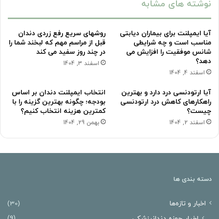
نوشته های مشابه
آیا ایمپلنت برای بیماران دیابتی
روشهای سریع رفع زردی دندان
مناسب است و چه شرایطی
قبل از مراسم مهم که لبخند شما را
شانس موفقیت را افزایش می
در چند روز سفید می کند
دهد؟
اسفند 3, 1404
اسفند 4, 1404
آیا ارتودنسی درد دارد و بهترین
انتخاب ایمپلنت دندان بر اساس
راهکارهای کاهش درد ارتودنسی
بودجه؛ چگونه بهترین گزینه را با
چیست؟
کمترین هزینه انتخاب کنیم؟
اسفند 2, 1404
بهمن 29, 1404
دسته بندی ها
اخبار و تازه‌ها
(30)
اخبار حوزه دندانپزشکی
(9)