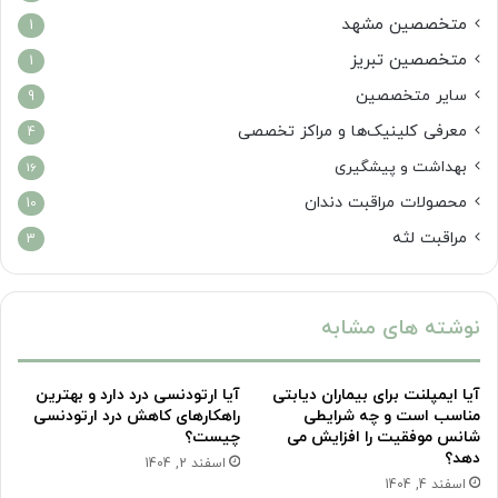
متخصصین مشهد
1
متخصصین تبریز
1
سایر متخصصین
9
معرفی کلینیک‌ها و مراکز تخصصی
4
بهداشت و پیشگیری
16
محصولات مراقبت دندان
10
مراقبت لثه
3
نوشته های مشابه
آیا ایمپلنت برای بیماران دیابتی
آیا ارتودنسی درد دارد و بهترین
مناسب است و چه شرایطی
راهکارهای کاهش درد ارتودنسی
شانس موفقیت را افزایش می
چیست؟
دهد؟
اسفند 2, 1404
اسفند 4, 1404