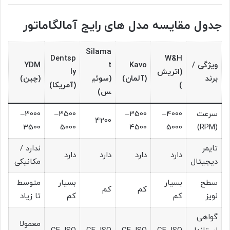
جدول مقایسه مدل های رایج آمالگاماتور
Silama
Dentsp
W&H
ویژگی /
Kavo
t
YDM
(اتریش
ly
برند
(آلمان)
(سوئی
(چین)
)
(آمریکا)
س)
سرعت
4000–
3500–
3500–
3000–
4200
3500
5000
4500
5000
(RPM)
تایمر
ندارد /
دارد
دارد
دارد
دارد
دیجیتال
مکانیکی
سطح
بسیار
بسیار
متوسط
کم
کم
نویز
کم
کم
تا زیاد
گواهی
معمولا