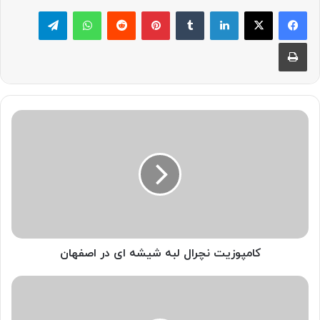
لینکدین
‫تامبلر
پینترست
‫رددیت
واتس آپ
تلگرام
چاپ
کامپوزیت
نچرال
لبه
شیشه
ای
در
اصفهان
کامپوزیت نچرال لبه شیشه ای در اصفهان
درمان
ریشه
و