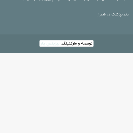
دندانپزشک در شیراز
توسعه و مارکتینگ:
بیزینس یار