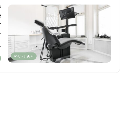
ی
ط
د
چ
ه
اخبار و تازه‌ها