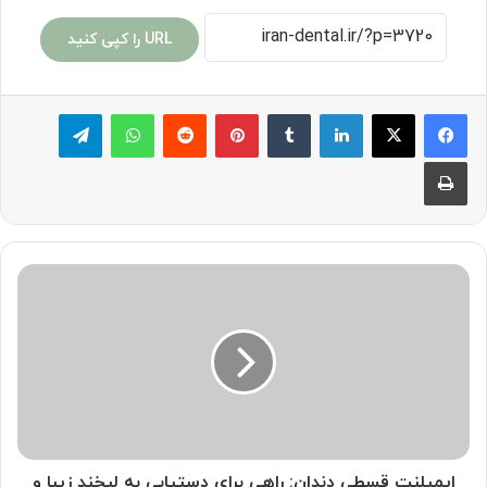
URL را کپی کنید
لینکدین
‫تامبلر
پینترست
‫رددیت
واتس آپ
تلگرام
چاپ
ایمپلنت
قسطی
دندان:
راهی
برای
دستیابی
به
لبخند
زیبا
و
ایمپلنت قسطی دندان: راهی برای دستیابی به لبخند زیبا و