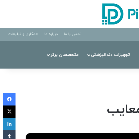
تماس با ما
درباره ما
همکاری و تبلیغات
تجهیزات دندانپزشکی
متخصصان برتر
فی
معایب
X
لی
‫تا