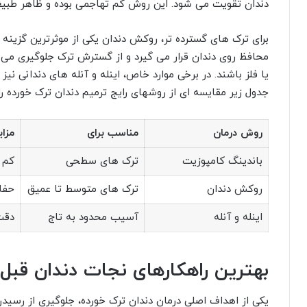
دندان تقویت می شود. این روش کم تهاجمی بوده و ظاهر طبیع
برای ترک های گسترده تر، روکش دندان یکی از موثرترین گزی
محافظ روی دندان قرار می گیرد و از گسترش ترک جلوگیری می 
یا فلز باشند. در برخی موارد خاص، اینله و آنله های دندانی ن
جدول زیر مقایسه ای از روشهای رایج ترمیم دندان ترک خورده ر
روش درمان
مناسب برای
مزای
باندینگ کامپوزیت
ترک های سطحی
کم 
روکش دندان
ترک های متوسط تا عمیق
حفا
اینله و آنله
آسیب محدود به تاج
دقت 
بهترین راهکارهای نجات دندان قب
یکی از اهداف اصلی درمان دندان ترک خورده، جلوگیری از رس