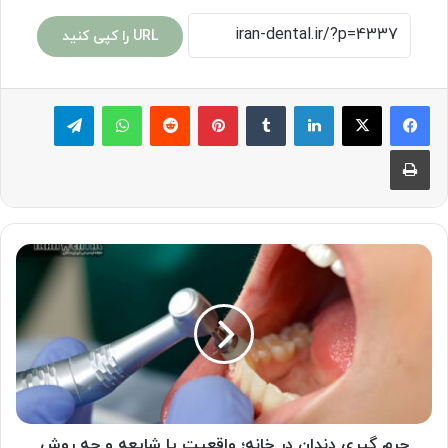
URL را کپی کنید
لینکدین
‫تامبلر
پینترست
‫رددیت
واتس آپ
تلگرام
چاپ
جرم
گیری
دندان
در
خانه؛
واقعیت
یا
شایعه
و
چه
جرم گیری دندان در خانه؛ واقعیت یا شایعه و چه روش