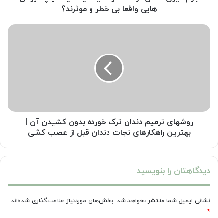
روش
هایی واقعا بی خطر و موثرند؟
هایی
واقعا
روشهای
بی
ترمیم
خطر
دندان
و
ترک
موثرند؟
خورده
بدون
کشیدن
آن
|
بهترین
روشهای ترمیم دندان ترک خورده بدون کشیدن آن |
راهکارهای
بهترین راهکارهای نجات دندان قبل از عصب کشی
نجات
دندان
قبل
دیدگاهتان را بنویسید
از
عصب
کشی
نشانی ایمیل شما منتشر نخواهد شد.
بخش‌های موردنیاز علامت‌گذاری شده‌اند
*