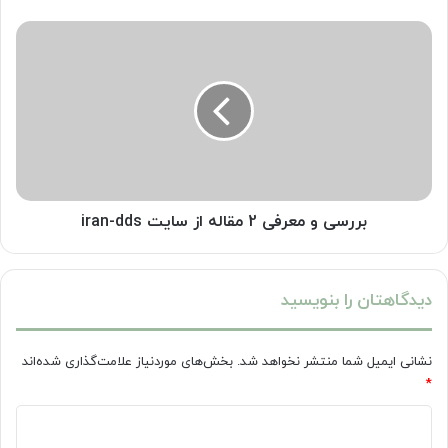
های
دندان
بررسی
با
و
عکس
معرفی
+
2
بررسی
مقاله
دلایل
از
و
سایت
درمان
iran-
نامرتبی
dds
دندان
بررسی و معرفی 2 مقاله از سایت iran-dds
دیدگاهتان را بنویسید
نشانی ایمیل شما منتشر نخواهد شد.
بخش‌های موردنیاز علامت‌گذاری شده‌اند
*
د