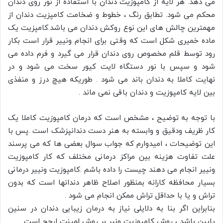
می دهد. هر لایه از کامپوزیت دندان با استفاده از نور روی دندان
محکم می شود. تطابق رنگ ، خطوط و ضخامت کامپزیت دندان از
مهمترین چالش های این نوع روکش دندان می باشد.کامپزیت یک
ماده خمیری شکل است که وقتی برای انجام ونییر قرار است بکار
رود توسط قلم مخصوص روی دندان قرار می گیرد و فرم داده می
شود و سپس با نور دستگاه لایت کیور سخت می شود و در
نهایت کاملا به دندان باند می شود . طوریکه هیچ درز و منفذی
بین لایه کامپوزیت و دندان باقی نمی ماند .
با توجه به توضیح ، مشخص است که درمان کامپوزیت کاملا یک
کار ظریف و‌دقیق و وابسته به هنر دست دندانپزشک است .پس با
این توضیحات ، امیدوارم که جواب سوال بعضی ها که می پرسند
علت تفاوت هزینه بین مراکز درمانی مختلف که کار کامپوزیت
ونییر انجام می دهند چیست را داده باشم .کامپوزیت ونییر درمانی
بسیار محافظه کارانه بمنظور اصلاح ظاهر دندانها است که بدون
تراش و یا با حداقل تراش ممکن انجام می شود .
بنابراین اگر بنا به دلایلی نیاز به درمان زیبایی دندان در سنین
پایین باشد ، روش کامپوزیت ونیر بر روش لمینت ارجح است.