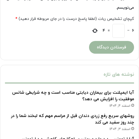
می‌نویسم.
کپچای تشخیص ربات (لطفا پاسخ درست را در جای مربوطه قرار دهید)
*
4
=
−
6
نوشته های تازه
آیا ایمپلنت برای بیماران دیابتی مناسب است و چه شرایطی شانس
موفقیت را افزایش می دهد؟
اسفند 4, 1404
روشهای سریع رفع زردی دندان قبل از مراسم مهم که لبخند شما را در
چند روز سفید می کند
اسفند 3, 1404