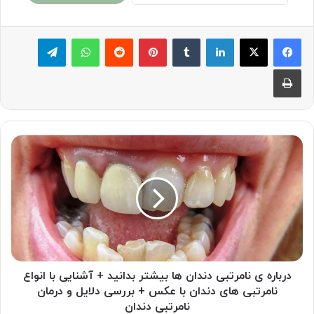
لینکدین
‫تامبلر
پینترست
‫رددیت
واتس آپ
تلگرام
چاپ
درباره
ی
نامرتبی
دندان
ها
بیشتر
بدانید
+
آشنایی
با
درباره ی نامرتبی دندان ها بیشتر بدانید + آشنایی با انواع
انواع
نامرتبی های دندان با عکس + بررسی دلایل و درمان
نامرتبی
نامرتبی دندان