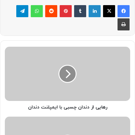
لینکدین
‫تامبلر
پینترست
‫رددیت
واتس آپ
تلگرام
چاپ
رهایی
از
دندان
چسبی
با
ایمپلنت
دندان
رهایی از دندان چسبی با ایمپلنت دندان
انواع
روکش
های