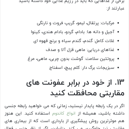
برخی از غذاهایی که باید در رژیم غذایی خود داشته باشید
عبارتند از:
مرکبات: پرتقال، لیمو، گریپ فروت و نارنگی
آجیل و دانه ها: بادام، گردو، بادام هندی، کینوا
غلات کامل: گندم، گندم سیاه و برنج قهوه ای
غذاهای دریایی: ماهی قزل آلا و صدف
پروتئین سلامت: گوشت بدون چربی، ماهی، مرغ
سبزیجات برگ دار: کلم پیچ، اسفناج
13. از خود در برابر عفونت های
مقاربتی محافظت کنید
اگر در یک رابطه پایدار نیستید، زمانی که می خواهید رابطه جنسی
داشته باشید، همیشه از
انواع کاندوم
استفاده کنید. این هنوز
هم موثرترین روش پیشگیری از بارداری است که از بیماری های
مقاربتی نیز جلوگیری می کند. بنابراین، اگر از نظر جنسی فعال