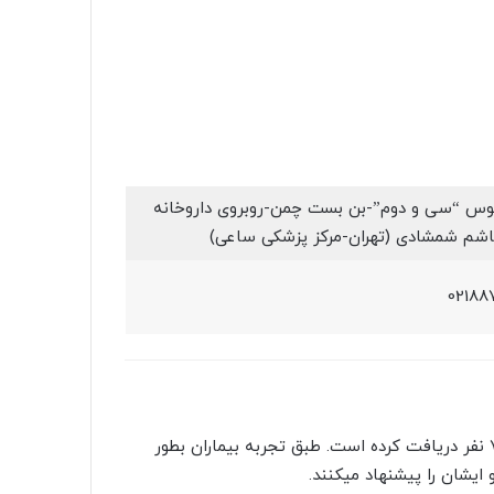
توبوس “سی و دوم”-بن بست چمن-روبروی داروخانه
شم شمشادی (تهران-مرکز پزشکی ساعی)
‎0218
دکتر مجید نداف کرمانی امتیاز کلی 5 از ۵ ستاره طبق تجربه 7 نفر دریافت کرده است. طبق تجربه بیماران بطور