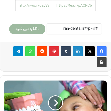
http://iwo.ir/oav7z
https://1ea.ir/pACRCb
URL را کپی کنید
لینکدین
‫تامبلر
پینترست
‫رددیت
واتس آپ
تلگرام
چاپ
فلوراید
تراپی
چیست
و
چه
اهمیتی