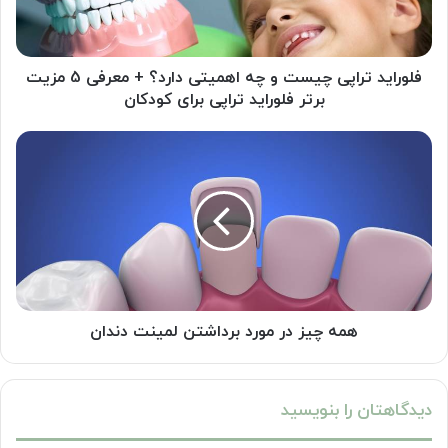
دارد؟
+
معرفی
5
فلوراید تراپی چیست و چه اهمیتی دارد؟ + معرفی 5 مزیت
مزیت
برتر فلوراید تراپی برای کودکان
برتر
فلوراید
همه
تراپی
چیز
برای
در
کودکان
مورد
برداشتن
لمینت
دندان
همه چیز در مورد برداشتن لمینت دندان
دیدگاهتان را بنویسید