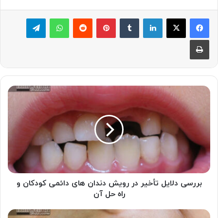
لینکدین
‫تامبلر
پینترست
‫رددیت
واتس آپ
تلگرام
چاپ
بررسی
دلایل
تأخیر
در
رویش
دندان
های
دائمی
کودکان
و
بررسی دلایل تأخیر در رویش دندان های دائمی کودکان و
راه
راه حل آن
حل
آن
افزایش