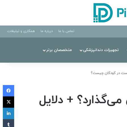
تماس با ما
درباره ما
همکاری و تبلیغات
تجهیزات دندانپزشکی
متخصصان برتر
 دست در کودکان چیست؟
فی
ی‌گذارد؟ + دلایل
X
لی
‫تا