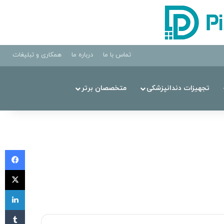
تماس با ما
درباره ما
همکاری و تبلیغات
تجهیزات دندانپزشکی
متخصصان برتر
فی
X
لی
‫تا