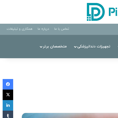
تماس با ما
درباره ما
همکاری و تبلیغات
تجهیزات دندانپزشکی
متخصصان برتر
فی
X
لی
‫تا