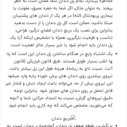
مخاطره بیندازد، تمام پل دندان شما ممکن است به خطر
بیفتد. به عنوان مثال، اگر شما به حفره عمیق، عفونت یا
بیماری پریودنتال (لثه) در هر یک از دندان ­های پشتیبان
مبتلا باشید، ممکن است کل پل دندان را از دست بدهید.
بنابراین برای نصب یک بریج دندان فضای درگیر، طراحی،
تناسب و ظرفیت بارگیری، همراه با تشخیص اینکه آیا یک
پل دندان باید انجام شود یا خیر بسیار حائز اهمیت است.
یک اشتباه رایج در هنگام ساختن پل دندان این است که پل­
ها اغلب بسیار طویل هستند. طبق قانون فیزیکی (قانون
آنت: نسبت تاج به ریشه)، هرچه طول این پل بیشتر باشد،
نیروی بیشتری روی دندان ­های برش خورده پایه وارد می­شود.
این نیرویِ بیش از حد می‌تواند باعث ایجاد تنش و فشار غیر
قابل تحمل بر روی دندان­ های مجاور شود. بنابراین توجه
دقیق نیروهای گزش، نسبت به انسداد حرکتی شما و آنچه
که می‌خورید، مشخص می‌کند که چه کاری باید انجام شود.
بزرگ‌ترین نقطه ضعف پل دندان، آماده‌سازی دندان است. به