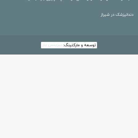
دندانپزشک در شیراز
توسعه و مارکتینگ:
بیزینس یار