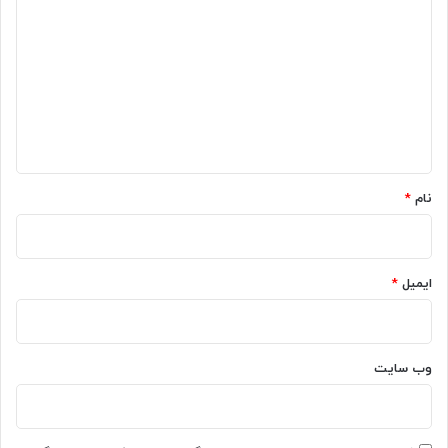
دندان
ی
د
گ
ا
ه
*
نام
*
ایمیل
*
وب‌ سایت