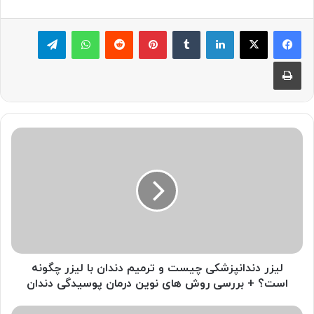
لینکدین
‫تامبلر
پینترست
‫رددیت
واتس آپ
تلگرام
چاپ
لیزر
دندانپزشکی
چیست
و
ترمیم
دندان
با
لیزر
چگونه
است؟
لیزر دندانپزشکی چیست و ترمیم دندان با لیزر چگونه
+
است؟ + بررسی روش های نوین درمان پوسیدگی دندان
بررسی
روش
درباره