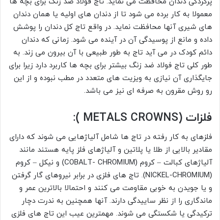
پرکردگی دندان محافظت می نماید. تاج فولاد ضد زنگ برای بچه ها
معمولا به کار برده می شود تا از دندان های اولیه یا همان دندان
های شیری آنها محافظت نماید. در واقع تاج کل دندان را پوشش
داده و مانع از پوسیدگی آن در آینده می شود. زمانی که دندان
دائم کودک در می آید تاج به طور طبیعی با آن بیرون می زند. به
طور کلی تاج فولاد ضد زنگ بیشتر برای بچه ها کاربرد دارد زیرا برای
جایگذاری آن نیازی به ویزیت های متعدد در مطب نبوده و از این
رو روش مقرون به صرفه ای نیز می باشد.
فلزات (METALS CROWNS ):
فلزهای به کار رفته در تاج ها شامل آلیاژهایی می شوند که دارای
مقادیر بالایی از طلا یا پلاتین و آلیاژهای فلز پایه هستند مانند
آلیاژهای کبالت – کروم (COBALT- CHROMIUM) و نیکل – کروم
(NICKEL-CHROMIUM). تاج های فلزی در برابر نیروهای گار گرفتن
و یا جویدن به خوبی مقاومت می کنند و احتمالا بالاترین عمر و
ماندگاری را از نظر ساییدگی دارند. آنها همچنین به ندرت دچار
ترکیدگی یا شکستگی می شوند. مهمترین عیب این تاج های فلزی