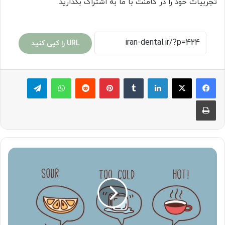
تجربیات خود را در کامنت با ما به اشتراک بگذارید.
URL را کپی کنید
لینکدین
‫تامبلر
پینترست
‫رددیت
واتس آپ
تلگرام
چاپ
از
حساسیت
دندان
چه
می
دانید؟