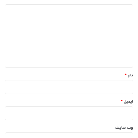
د
ی
د
گ
ا
ه
*
نام
*
ایمیل
*
وب‌ سایت