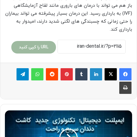
باز هم می تواند با درمان های باروری مانند لقاح آزمایشگاهی
(IVF) به بارداری رسید. این درمان بسیار پیشرفته می تواند بیماران
را حتی زمانی که چسبندگی های لگنی شدید دارند، امیدوار به
بارداری کند.
URL را کپی کنید
لینکدین
‫تامبلر
پینترست
‫رددیت
واتس آپ
تلگرام
چاپ
ایمپلنت
دیجیتال؛
تکنولوژی
جدید