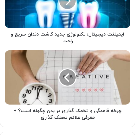
کاشت
دندان
سریع
و
راحت
ایمپلنت دیجیتال؛ تکنولوژی جدید کاشت دندان سریع و
راحت
چرخه
قاعدگی
و
تخمک
گذاری
در
بدن
چگونه
است؟
+
چرخه قاعدگی و تخمک گذاری در بدن چگونه است؟ +
معرفی
معرفی علائم تخمک گذاری
علائم
تخمک