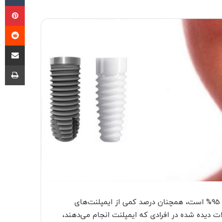
پی
‫ر
اشتراک گذا
چا
با وجود اینکه نرخ موفقیت ایمپلنت دندان بسیار بالا و بیش از 95% است، همچنان درصد کمی از ایمپلنت‌های
ت دیده شده در افرادی که ایمپلنت انجام می‌دهند،